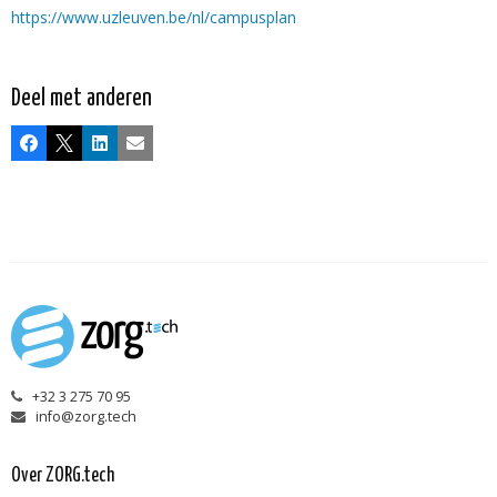
https://www.uzleuven.be/nl/campusplan
Deel met anderen
Facebook
X
LinkedIn
E-mail
+32 3 275 70 95
info@zorg.tech
Over ZORG.tech