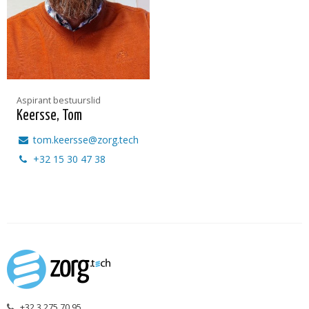
Aspirant bestuurslid
Keersse, Tom
tom.keersse@zorg.tech
+32 15 30 47 38
+32 3 275 70 95