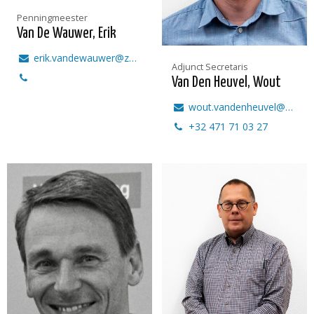
Penningmeester
Van De Wauwer, Erik
erik.vandewauwer@zorg.tech
Adjunct Secretaris
Van Den Heuvel, Wout
wout.vandenheuvel@zorg.tech
+32 471 71 03 27