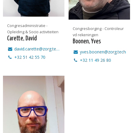
Congresadministratie -
Congresborging - Controleur
Opleiding & Socio activiteiten
vd rekeningen
Carette, David
Boonen, Yves
david.carette@zorg.tech
yves.boonen@zorg.tech
+32 51 42 55 70
+32 11 49 26 80