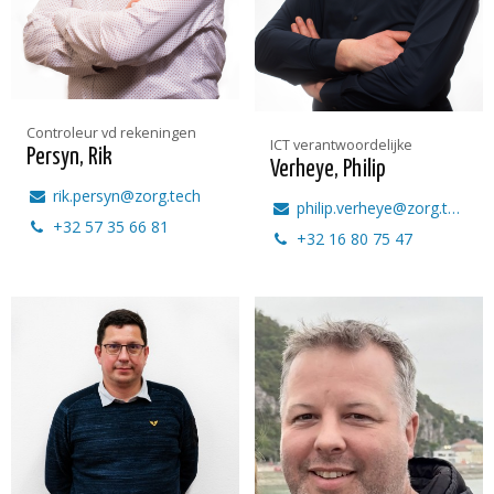
Controleur vd rekeningen
ICT verantwoordelijke
Persyn, Rik
Verheye, Philip
rik.persyn@zorg.tech
philip.verheye@zorg.tech
+32 57 35 66 81
+32 16 80 75 47