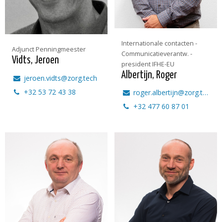
Internationale contacten -
Adjunct Penningmeester
Communicatieverantw. -
Vidts, Jeroen
president IFHE-EU
Albertijn, Roger
jeroen.vidts@zorg.tech
+32 53 72 43 38
roger.albertijn@zorg.tech
+32 477 60 87 01