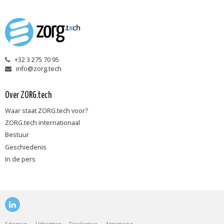
+32 3 275 70 95
info@zorg.tech
Over ZORG.tech
Waar staat ZORG.tech voor?
ZORG.tech internationaal
Bestuur
Geschiedenis
In de pers
Visit
our
social
Sitemap
Uitloggen
Disclaimer
Algemene