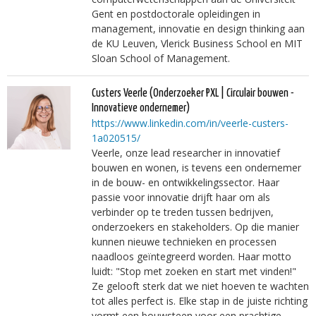
Gent en postdoctorale opleidingen in
management, innovatie en design thinking aan
de KU Leuven, Vlerick Business School en MIT
Sloan School of Management.
Custers Veerle
(Onderzoeker PXL | Circulair bouwen -
Innovatieve ondernemer)
https://www.linkedin.com/in/veerle-custers-
1a020515/
Veerle, onze lead researcher in innovatief
bouwen en wonen, is tevens een ondernemer
in de bouw- en ontwikkelingssector. Haar
passie voor innovatie drijft haar om als
verbinder op te treden tussen bedrijven,
onderzoekers en stakeholders. Op die manier
kunnen nieuwe technieken en processen
naadloos geïntegreerd worden. Haar motto
luidt: "Stop met zoeken en start met vinden!"
Ze gelooft sterk dat we niet hoeven te wachten
tot alles perfect is. Elke stap in de juiste richting
vormt een bouwsteen voor een prachtige