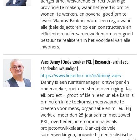
aangename, welvarende en rechtvaardige
provincie te maken, waar het goed is om te
wonen, te werken, en bovenal goed om te
leven. Vlaams-Brabant wordt een regio waar
alle (beleids)actoren op een constructieve en
efficiënte manier samenwerken om een goed
bestuur te realiseren in het voordeel van alle
inwoners.
Vaes Danny
(Onderzoeker PXL | Research · architect-
stedenbouwkundige)
https://www.linkedin.com/in/danny-vaes
Danny is een ruimtemanager, ontwerper én
onderzoeker, met een sterke overtuiging dat
elk project – groot of klein- een unieke kans is
om nu en in de toekomst meerwaarde te
creëren voor mens, organisatie en milieu. Hij
werkt al meer dan 25 jaar samen met zowel
PXL, overheden, intercommunales als
projectontwikkelaars. Dankzij de vele
samenwerkingen, bouwde hij een realistische