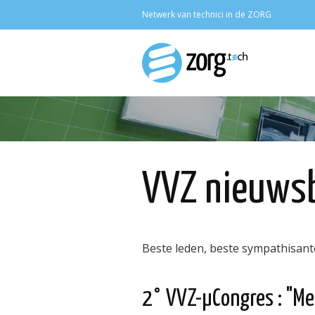
Netwerk van technici in de ZORG
VVZ nieuwsb
Beste leden, beste sympathisant
2° VVZ-µCongres : "Me