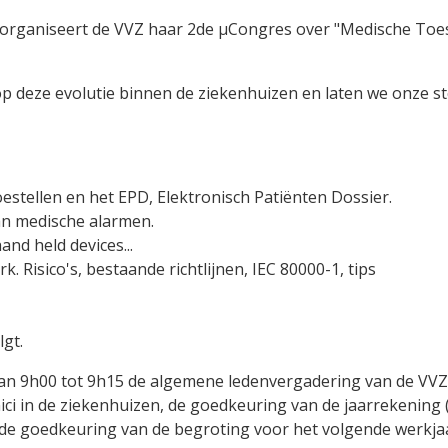
organiseert de VVZ haar 2de µCongres over "Medische Toest
op deze evolutie binnen de ziekenhuizen en laten we onze s
stellen en het EPD, Elektronisch Patiënten Dossier.
n medische alarmen.
nd held devices...
 Risico's, bestaande richtlijnen, IEC 80000-1, tips
gt.
n 9h00 tot 9h15 de algemene ledenvergadering van de VV
hnici in de ziekenhuizen, de goedkeuring van de jaarrekening 
de goedkeuring van de begroting voor het volgende werkjaa