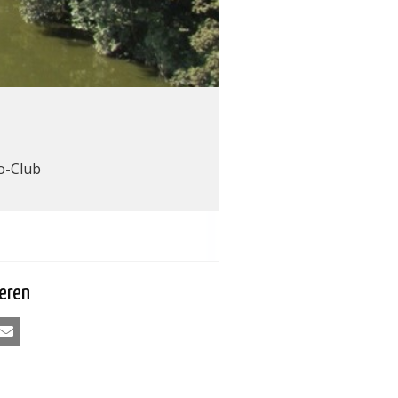
io-Club
eren
kedIn
E-mail