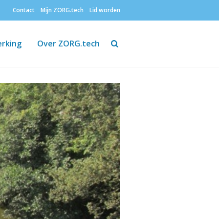
Contact
Mijn ZORG.tech
Lid worden
Zoeken
rking
Over ZORG.tech