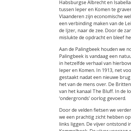
Habsburgse Albrecht en Isabell
tussen Ieper en Komen te graven.
Vlaanderen zijn economische we
een verbinding maken van de Lei
de Ijzer, naar de zee. Door de z
mislukte de opdracht en bleef he
Aan de Palingbeek houden we no
Palingbeek is vandaag een natuu
in hetzelfde verhaal van hierbov
Ieper en Komen. In 1913, net v
gestaakt nadat een nieuwe brug
het van de mens over. De Britte
van het kanaal The Bluff. In de 
‘ondergronds’ oorlog gevoerd.
Door de velden fietsen we verder
we een prachtig zicht hebben op
links liggen. De vijver ontstond
Kemmelbeek. De vijver voorzag e