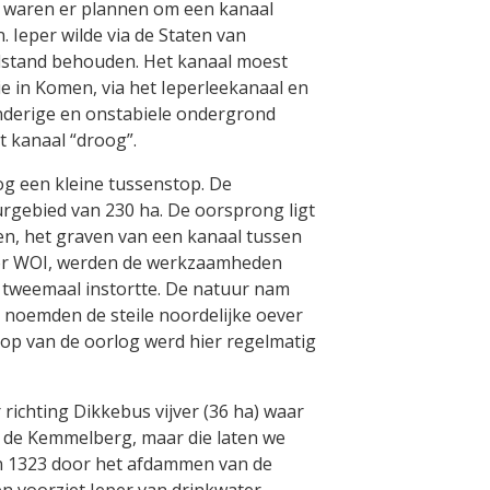
a waren er plannen om een kanaal
 Ieper wilde via de Staten van
lstand behouden. Het kanaal moest
e in Komen, via het Ieperleekanaal en
anderige en onstabiele ondergrond
t kanaal “droog”.
g een kleine tussenstop. De
rgebied van 230 ha. De oorsprong ligt
en, het graven van een kanaal tussen
oor WOI, werden de werkzaamheden
 tweemaal instortte. De natuur nam
n noemden de steile noordelijke oever
loop van de oorlog werd hier regelmatig
 richting Dikkebus vijver (36 ha) waar
 de Kemmelberg, maar die laten we
 in 1323 door het afdammen van de
n voorziet Ieper van drinkwater,