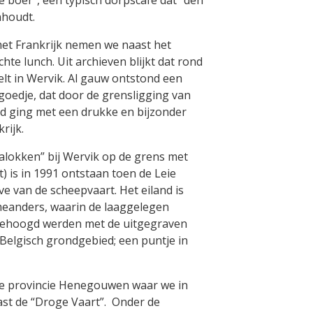
nhoudt.
met Frankrijk nemen we naast het
e lunch. Uit archieven blijkt dat rond
lt in Wervik. Al gauw ontstond een
goedje, dat door de grensligging van
rd ging met een drukke en bijzonder
rijk.
alokken” bij Wervik op de grens met
t) is in 1991 ontstaan toen de Leie
e van de scheepvaart. Het eiland is
 meanders, waarin de laaggelegen
gehoogd werden met de uitgegraven
 Belgisch grondgebied; een puntje in
de provincie Henegouwen waar we in
st de “Droge Vaart”. Onder de