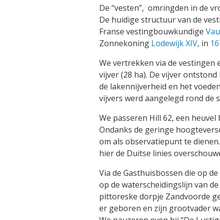
De “vesten”, omringden in de vr
De huidige structuur van de ves
Franse vestingbouwkundige
Vau
Zonnekoning
Lodewijk XIV
, in
16
We vertrekken via de vestingen e
vijver (28 ha). De vijver ontston
de lakennijverheid en het voede
vijvers werd aangelegd rond de 
We passeren Hill 62, een heuvel 
Ondanks de geringe hoogteversch
om als observatiepunt te dienen
hier de Duitse linies overschouw
Via de Gasthuisbossen die op de
op de waterscheidingslijn van de 
pittoreske dorpje Zandvoorde gel
er geboren en zijn grootvader w
We pauzeren even bij “De Lustige