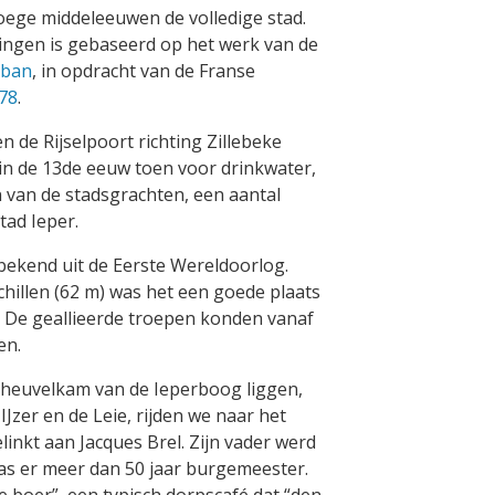
oege middeleeuwen de volledige stad.
tingen is gebaseerd op het werk van de
ban
, in opdracht van de Franse
78
.
n de Rijselpoort richting Zillebeke
d in de 13de eeuw toen voor drinkwater,
n van de stadsgrachten, een aantal
stad Ieper.
bekend uit de Eerste Wereldoorlog.
illen (62 m) was het een goede plaats
. De geallieerde troepen konden vanaf
en.
 heuvelkam van de Ieperboog liggen,
IJzer en de Leie, rijden we naar het
inkt aan Jacques Brel. Zijn vader werd
as er meer dan 50 jaar burgemeester.
 boer”, een typisch dorpscafé dat “den