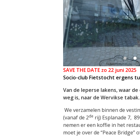
SAVE THE DATE zo 22 juni 2025
Socio-club Fietstocht ergens t
Van de Ieperse lakens, waar de
weg is, naar de Wervikse taba
We verzamelen binnen de vestin
de
(vanaf de 2
rij) Esplanade 7, 8
nemen er een koffie in het restau
moet je over de “Peace Bridge” 