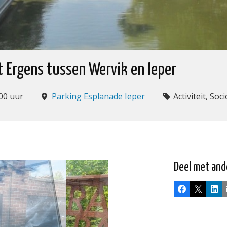
t Ergens tussen Wervik en Ieper
00 uur
Parking Esplanade Ieper
Activiteit, Soc
Deel met and
Facebook
X
Lin