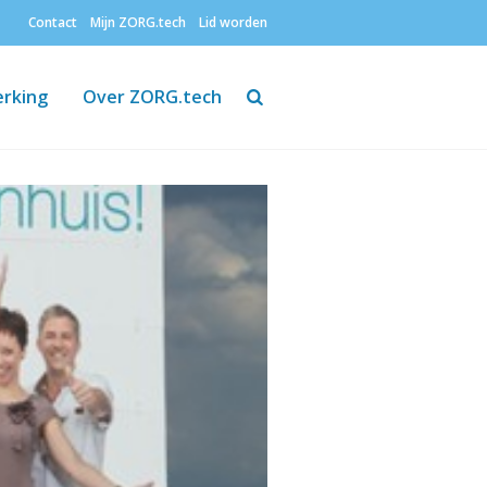
Contact
Mijn ZORG.tech
Lid worden
Zoeken
rking
Over ZORG.tech