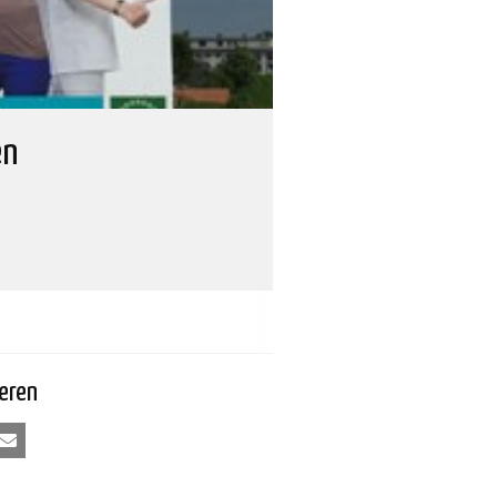
en
eren
kedIn
E-mail