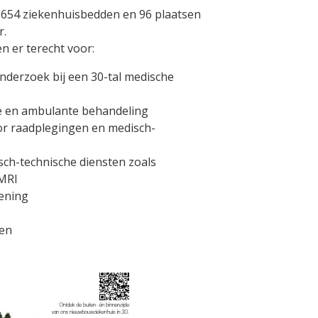
 654 ziekenhuisbedden en 96 plaatsen
r.
n er terecht voor:
nderzoek bij een 30-tal medische
e en ambulante behandeling
oor raadplegingen en medisch-
sch-technische diensten zoals
 MRI
lening
len