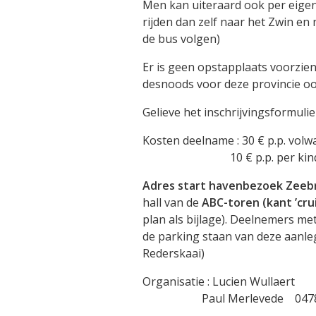
Men kan uiteraard ook per eig
rijden dan zelf naar het Zwin e
de bus volgen)
Er is geen opstapplaats voorzi
desnoods voor deze provincie oo
Gelieve het inschrijvingsformulie
Kosten deelname : 30 € p.p. vol
10 € p.p. per kind tot
Adres start havenbezoek Zee
hall van de
ABC-toren (kant ’cru
plan als bijlage). Deelnemers m
de parking staan van deze aanle
Rederskaai)
Organisatie : Lucien Wullaert
Paul Merlevede 0478 2