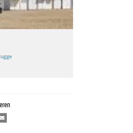
rugge
eren
kedIn
E-mail