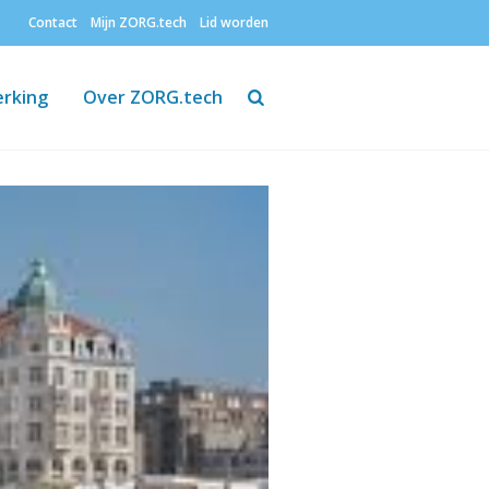
Contact
Mijn ZORG.tech
Lid worden
Zoeken
rking
Over ZORG.tech