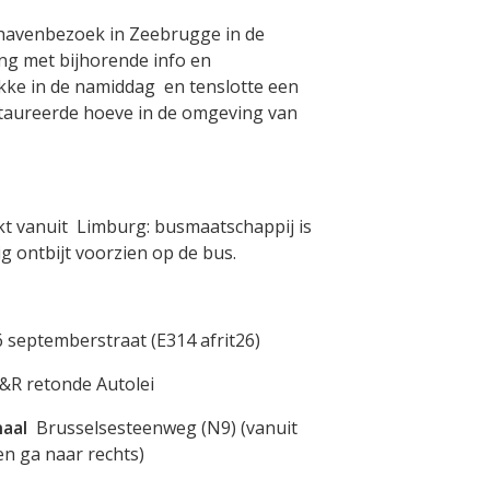
havenbezoek in Zeebrugge in de
ng met bijhorende info en
okke in de namiddag en tenslotte een
staureerde hoeve in de omgeving van
ekt vanuit Limburg: busmaatschappij is
g ontbijt voorzien op de bus.
6 septemberstraat (E314 afrit26)
&R retonde Autolei
naal
Brusselsesteenweg (N9) (vanuit
en ga naar rechts)