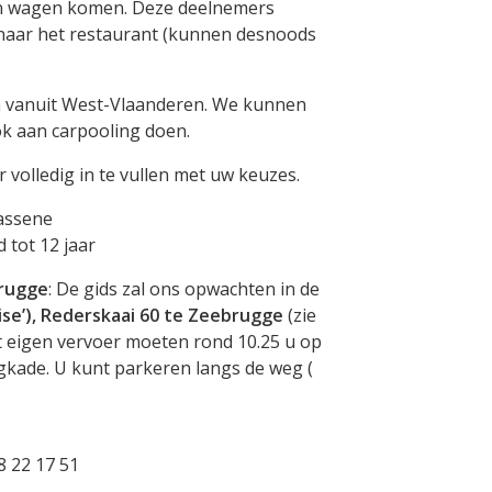
en wagen komen. Deze deelnemers
n naar het restaurant (kunnen desnoods
en vanuit West-Vlaanderen. We kunnen
k aan carpooling doen.
r volledig in te vullen met uw keuzes.
wassene
 12 jaar
brugge
: De gids zal ons opwachten in de
ise’), Rederskaai 60 te Zeebrugge
(zie
et eigen vervoer moeten rond 10.25 u op
gkade. U kunt parkeren langs de weg (
2 17 51