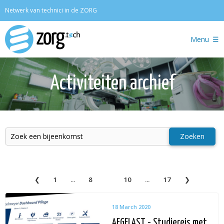
Zoeken
Netwerk van technici in de ZORG
Menu
Activiteiten archief
Zoeken
1
...
8
9
10
...
17
18 March 2020
AFGELAST - Studiereis met