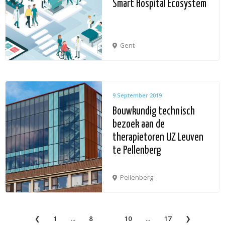
Smart Hospital Ecosystem
Gent
9 September 2019
Bouwkundig technisch
bezoek aan de
therapietoren UZ Leuven
te Pellenberg
Pellenberg
1
...
8
9
10
...
17