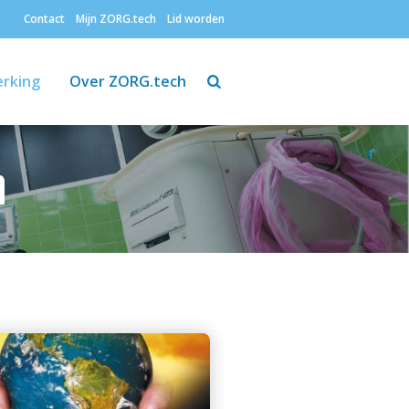
Contact
Mijn ZORG.tech
Lid worden
Zoeken
rking
Over ZORG.tech
n