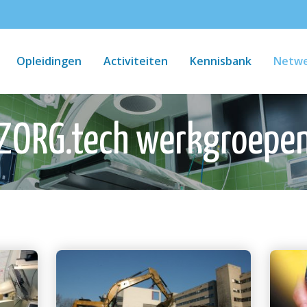
Opleidingen
Activiteiten
Kennisbank
Netwe
ZORG.tech werkgroepe