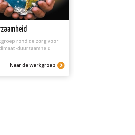
rzaamheid
groep rond de zorg voor
klimaat-duurzaamheid
Naar de werkgroep