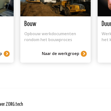
Bouw
Duu
Opbouw werkdocumenten
Werk
rondom het bouwproces
het 
p
Naar de werkgroep
ver ZORG.tech