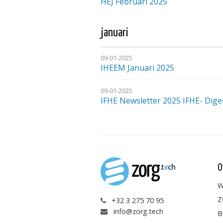
HEJ Februari 2025
januari
09-01-2025
IHEEM Januari 2025
09-01-2025
IFHE Newsletter 2025 IFHE- Dige
O
W
Z
+32 3 275 70 95
info@zorg.tech
B